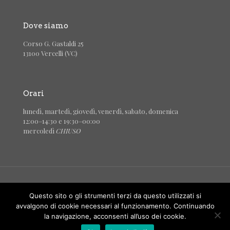
Dove siamo
Corso G. Gastaldi 25
13100 Vercelli (VC)
Orari
lunedì, martedì, giovedì, venerdì, sabato, domenica
12:00–14:30 e 19:30–00:00
mercoledì
CHIUSO
© 2024/25 Acquapazza - Ristorante e Pizzeria - Iscrizione
Questo sito o gli strumenti terzi da questo utilizzati si
REA n. 180169/2003 - p.iva 02499200026 -
Cookie e Privacy
avvalgono di cookie necessari al funzionamento. Continuando
la navigazione, acconsenti all’uso dei cookie.