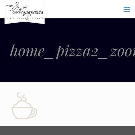
home_pizza2_zoo