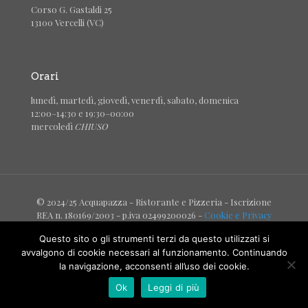
Corso G. Gastaldi 25
13100 Vercelli (VC)
Orari
lunedì, martedì, giovedì, venerdì, sabato, domenica
12:00–14:30 e 19:30–00:00
mercoledì
CHIUSO
© 2024/25 Acquapazza - Ristorante e Pizzeria - Iscrizione
REA n. 180169/2003 - p.iva 02499200026 -
Cookie e Privacy
Questo sito o gli strumenti terzi da questo utilizzati si
avvalgono di cookie necessari al funzionamento. Continuando
la navigazione, acconsenti all’uso dei cookie.
Ok
Leggi di più